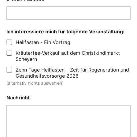
n
d
e
f
ü
r
Ich interessiere mich für folgende Veranstaltung:
Heilfasten - Ein Vortrag
Kräutertee-Verkauf auf dem Christkindlmarkt
Scheyern
Zehn Tage Heilfasten – Zeit für Regeneration und
Gesundheitsvorsorge 2026
(alternativ nichts auswählen)
Nachricht